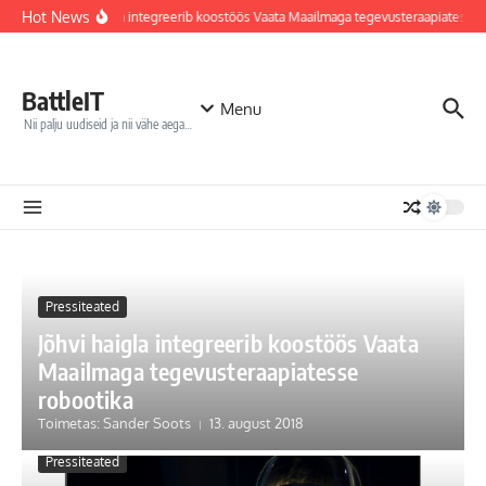
Sisu juurde
Hot News
Jõhvi haigla integreerib koostöös Vaata Maailmaga tegevusteraapiatesse r
BattleIT
Menu
Nii palju uudiseid ja nii vähe aega…
Pressiteated
Jõhvi haigla integreerib koostöös Vaata
Maailmaga tegevusteraapiatesse
robootika
Toimetas: Sander Soots
13. august 2018
Pressiteated