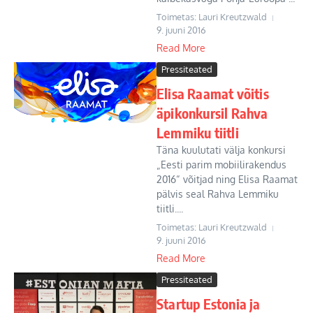
Toimetas: Lauri Kreutzwald
9. juuni 2016
Read More
Pressiteated
Elisa Raamat võitis
äpikonkursil Rahva
Lemmiku tiitli
Täna kuulutati välja konkursi
„Eesti parim mobiilirakendus
2016“ võitjad ning Elisa Raamat
pälvis seal Rahva Lemmiku
tiitli....
Toimetas: Lauri Kreutzwald
9. juuni 2016
Read More
Pressiteated
Startup Estonia ja