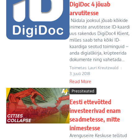
DigiDoc 4 jõuab
arvutitesse
Nädala jooksul jõuab kõikide
inimeste arvutitesse ID-kaardi
uus rakendus DigiDoc4 Klient,
milles saab teha kõiki ID-
kaardiga seotud toiminguid –
anda digiallkirja, krüpteerida
dokumente ning vahetada...
Toimetas: Lauri Kreutzwald
3. juuli 2018
Read More
Pressiteated
Eesti ettevõtted
investeerivad enam
seadmetesse, mitte
inimestesse
Arenguseire Keskuse tellitud