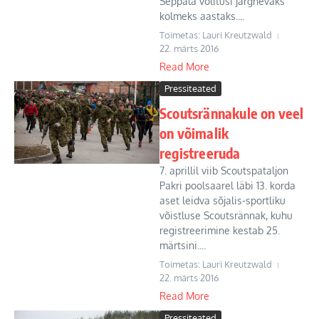
Seppälä volitusi järgnevaks
kolmeks aastaks....
Toimetas: Lauri Kreutzwald
22. märts 2016
Read More
Pressiteated
Scoutsrännakule on veel
on võimalik
registreeruda
7. aprillil viib Scoutspataljon
Pakri poolsaarel läbi 13. korda
aset leidva sõjalis-sportliku
võistluse Scoutsrännak, kuhu
registreerimine kestab 25.
märtsini....
Toimetas: Lauri Kreutzwald
22. märts 2016
Read More
Pressiteated