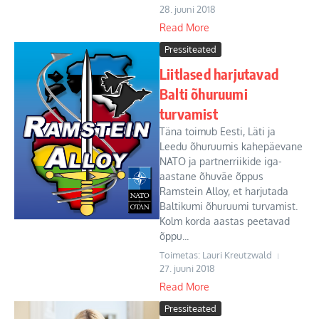
28. juuni 2018
Read More
Pressiteated
Liitlased harjutavad
Balti õhuruumi
turvamist
Täna toimub Eesti, Läti ja
Leedu õhuruumis kahepäevane
NATO ja partnerriikide iga-
aastane õhuväe õppus
Ramstein Alloy, et harjutada
Baltikumi õhuruumi turvamist.
Kolm korda aastas peetavad
õppu...
Toimetas: Lauri Kreutzwald
27. juuni 2018
Read More
Pressiteated