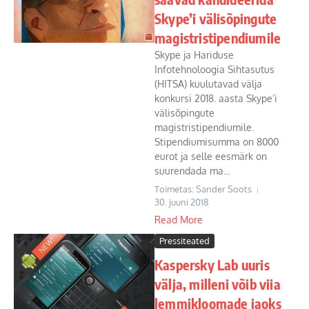
Skype’i välisõpingute
magistristipendiumile
Skype ja Hariduse
Infotehnoloogia Sihtasutus
(HITSA) kuulutavad välja
konkursi 2018. aasta Skype’i
välisõpingute
magistristipendiumile.
Stipendiumisumma on 8000
eurot ja selle eesmärk on
suurendada ma...
Toimetas: Sander Soots
30. juuni 2018
Read More
Pressiteated
Kaspersky Lab uuris
välja, milleni võib viia
lemmikloomade jaoks