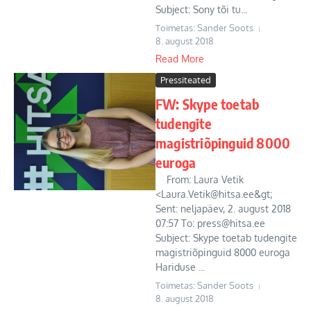
Subject: Sony tõi tu...
Toimetas: Sander Soots
8. august 2018
Read More
Pressiteated
FW: Skype toetab
tudengite
magistriõpinguid 8000
euroga
From: Laura Vetik
<
Laura.Vetik@hitsa.ee
&gt;
Sent: neljapäev, 2. august 2018
07:57 To:
press@hitsa.ee
Subject: Skype toetab tudengite
magistriõpinguid 8000 euroga
Hariduse ...
Toimetas: Sander Soots
8. august 2018